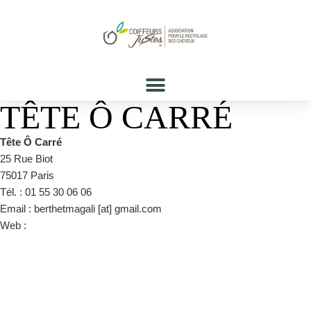
TÊTE Ô CARRÉ
Tête Ô Carré
25 Rue Biot
75017 Paris
Tél. : 01 55 30 06 06
Email : berthetmagali [at] gmail.com
Web :
https://www.facebook.com/Tête-ô-carré-152640384853904/