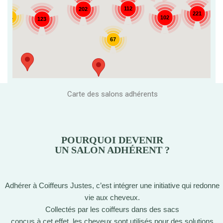
112
202
221
21
102
123
67
Carte des salons adhérents
POURQUOI DEVENIR
UN SALON ADHÉRENT ?
Adhérer à Coiffeurs Justes, c’est intégrer une initiative qui redonne
vie aux cheveux.
Collectés par les coiffeurs dans des sacs
conçus à cet effet, les cheveux sont utilisés pour des solutions