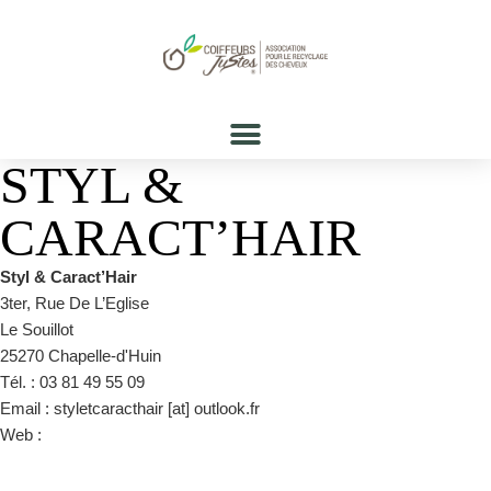
STYL &
CARACT’HAIR
Styl & Caract’Hair
3ter, Rue De L’Eglise
Le Souillot
25270 Chapelle-d'Huin
Tél. : 03 81 49 55 09
Email : styletcaracthair [at] outlook.fr
Web :
https://www.facebook.com/pages/category/Health-
Beauty/Styl-Caracthair-1046948158668105/