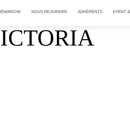
DÉMARCHE
NOUS REJOINDRE
ADHÉRENTS
EVENT 
VICTORIA
-Salon/STUDIO-VICTORIA-533474070121019/