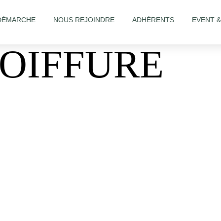
DÉMARCHE
NOUS REJOINDRE
ADHÉRENTS
EVENT 
COIFFURE
lon/Studio-Coiffure-393307634164024/