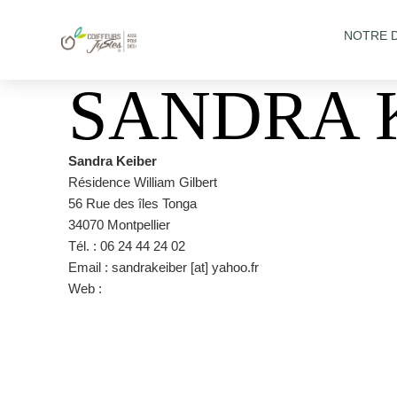
NOTRE 
SANDRA 
Sandra Keiber
Résidence William Gilbert
56 Rue des îles Tonga
34070 Montpellier
Tél. : 06 24 44 24 02
Email : sandrakeiber [at] yahoo.fr
Web :
https://www.sandra-keiber-coiffure.fr