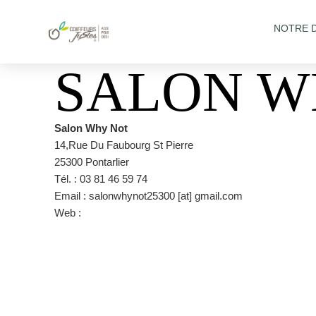
NOTRE 
SALON W
Salon Why Not
14,Rue Du Faubourg St Pierre
25300 Pontarlier
Tél. : 03 81 46 59 74
Email : salonwhynot25300 [at] gmail.com
Web :
www.salon-whynot.com