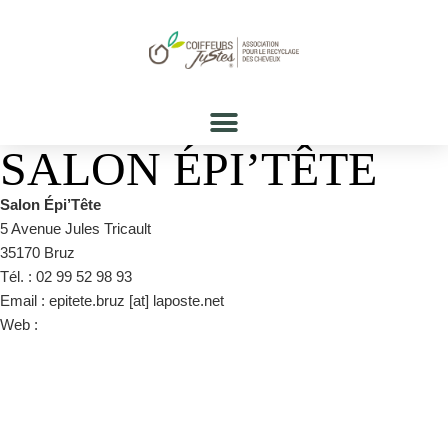
SALON ÉPI’TÊTE
Salon Épi’Tête
5 Avenue Jules Tricault
35170 Bruz
Tél. : 02 99 52 98 93
Email : epitete.bruz [at] laposte.net
Web :
https://www.facebook.com/pages/category/Hair-Salon/Epitête-
1225638067555348/