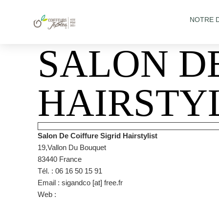
NOTRE 
SALON DE
HAIRSTY
Salon De Coiffure Sigrid Hairstylist
19,Vallon Du Bouquet
83440 France
Tél. : 06 16 50 15 91
Email : sigandco [at] free.fr
Web :
https://www.sigrid-hair-stylist.fr/