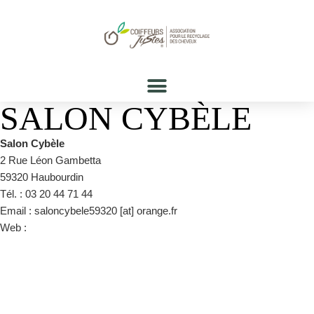
SALON CYBÈLE
Salon Cybèle
2 Rue Léon Gambetta
59320 Haubourdin
Tél. : 03 20 44 71 44
Email : saloncybele59320 [at] orange.fr
Web :
https://www.facebook.com/pages/category/Hair-Salon/By-
Cybèle-1836565656621249/