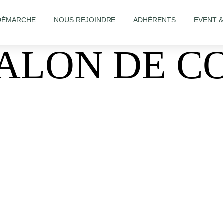
DÉMARCHE
NOUS REJOINDRE
ADHÉRENTS
EVENT 
ALON DE C
ure-1557611527804264/