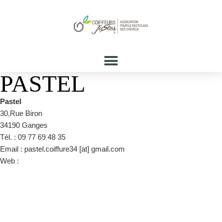
PASTEL
Pastel
30,Rue Biron
34190 Ganges
Tél. : 09 77 69 48 35
Email : pastel.coiffure34 [at] gmail.com
Web :
https://www.instagram.com/lesalonpastel/?
utm_medium=copy_link