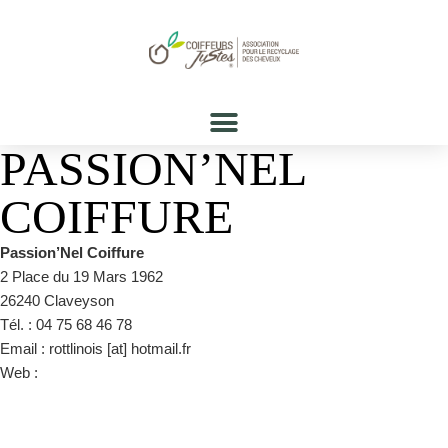
PASSION’NEL
COIFFURE
Passion’Nel Coiffure
2 Place du 19 Mars 1962
26240 Claveyson
Tél. : 04 75 68 46 78
Email : rottlinois [at] hotmail.fr
Web :
https://www.facebook.com/pages/category/Hair-
Salon/PassionNel-1562673243948584/