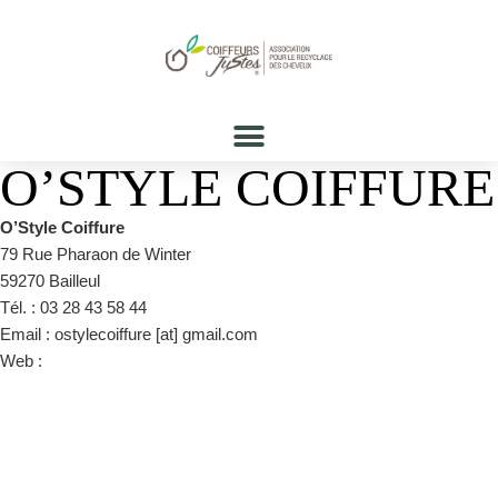
O’STYLE COIFFURE
O’Style Coiffure
79 Rue Pharaon de Winter
59270 Bailleul
Tél. : 03 28 43 58 44
Email : ostylecoiffure [at] gmail.com
Web :
https://www.facebook.com/pages/category/Hair-Salon/Ostyle-
coiffure-349838371782597/