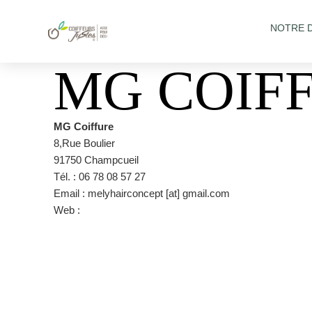
NOTRE 
MG COIF
MG Coiffure
8,Rue Boulier
91750 Champcueil
Tél. : 06 78 08 57 27
Email : melyhairconcept [at] gmail.com
Web :
https://www.facebook.com/MelyHairconcept/