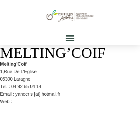
MELTING’COIF
Melting’Coif
1,Rue De L'Eglise
05300 Laragne
Tél. : 04 92 65 04 14
Email : yanocris [at] hotmail.fr
Web :
https://www.facebook.com/meltingcoif.cristel