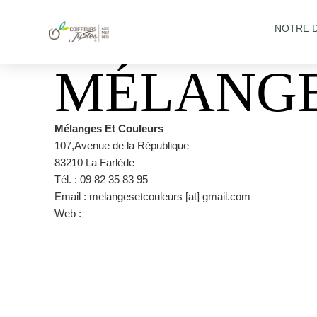
NOTRE 
MÉLANGE
Mélanges Et Couleurs
107,Avenue de la République
83210 La Farlède
Tél. : 09 82 35 83 95
Email : melangesetcouleurs [at] gmail.com
Web :
https://www.planity.com/melanges-et-couleurs-832