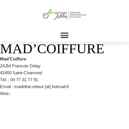
MAD’COIFFURE
Mad’Coiffure
24,Bd Francois Delay
42400 Saint-Chamond
Tél. : 04 77 31 77 91
Email : madeline.relave [at] hotmail.fr
Web :
www.madcoiffure.fr