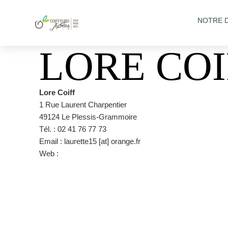
NOTRE 
LORE COI
Lore Coiff
1 Rue Laurent Charpentier
49124 Le Plessis-Grammoire
Tél. : 02 41 76 77 73
Email : laurette15 [at] orange.fr
Web :
https://www.facebook.com/pages/category/Hair-S