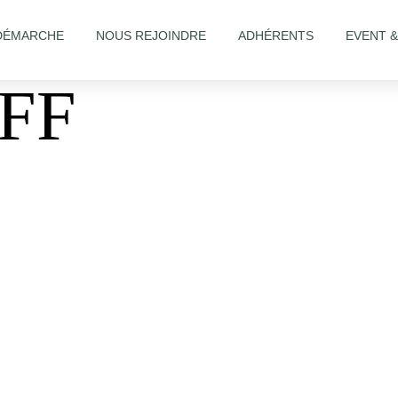
DÉMARCHE
NOUS REJOINDRE
ADHÉRENTS
EVENT 
FF
alon/Lore-Coiff-1743059932619609/