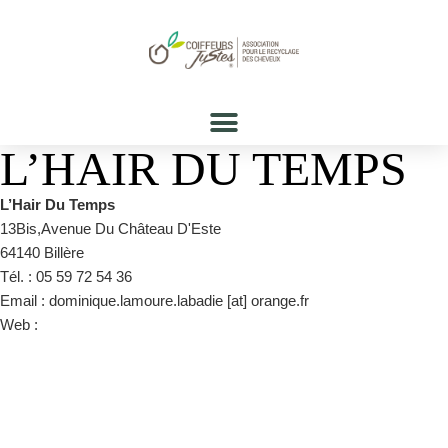
L’HAIR DU TEMPS
L’Hair Du Temps
13Bis,Avenue Du Château D'Este
64140 Billère
Tél. : 05 59 72 54 36
Email : dominique.lamoure.labadie [at] orange.fr
Web :
https://www.facebook.com/pages/category/Hair-Salon/Lhair-
du-temps-1069980583024148/