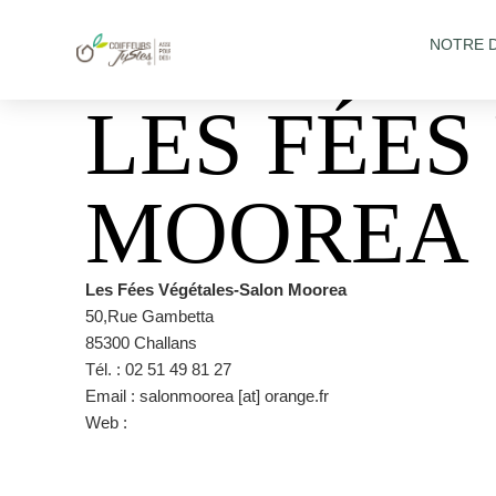
NOTRE 
LES FÉE
MOOREA
Les Fées Végétales-Salon Moorea
50,Rue Gambetta
85300 Challans
Tél. : 02 51 49 81 27
Email : salonmoorea [at] orange.fr
Web :
https://www.salonmoorea-coiffure.com/