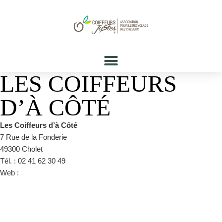
LES COIFFEURS
D’À CÔTÉ
Les Coiffeurs d’à Côté
7 Rue de la Fonderie
49300 Cholet
Tél. : 02 41 62 30 49
Web :
https://www.facebook.com/people/Coiffeurs-Dà-
Côté/100009524395557