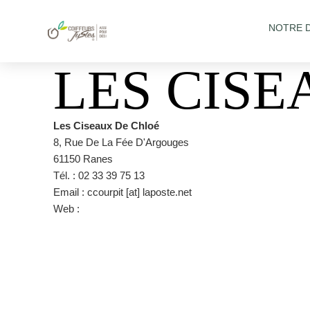
NOTRE 
LES CISE
Les Ciseaux De Chloé
8, Rue De La Fée D'Argouges
61150 Ranes
Tél. : 02 33 39 75 13
Email : ccourpit [at] laposte.net
Web :
https://www.facebook.com/Les-ciseaux-de-Chlo%