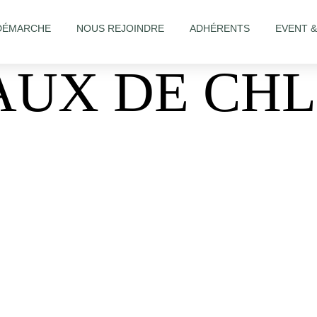
DÉMARCHE
NOUS REJOINDRE
ADHÉRENTS
EVENT 
AUX DE CH
C3%A9-artisans-coiffeur-et-institut-de-beaut%C3%A9-402513843907