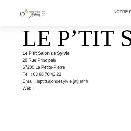
NOTRE 
LE P’TIT
Le P’tit Salon de Sylvie
28 Rue Principale
67290 La Petite-Pierre
Tél. : 03 88 70 42 22
Email : leptitsalondesylvie [at] sfr.fr
Web :
https://www.facebook.com/SylvieChamelle/