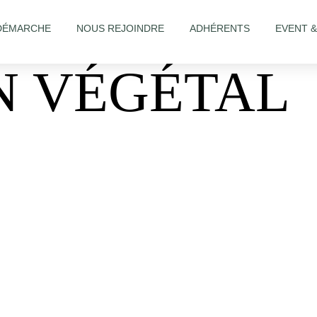
DÉMARCHE
NOUS REJOINDRE
ADHÉRENTS
EVENT 
N VÉGÉTAL
Salon/Le-Cocon-Végétal-1779313382358774/