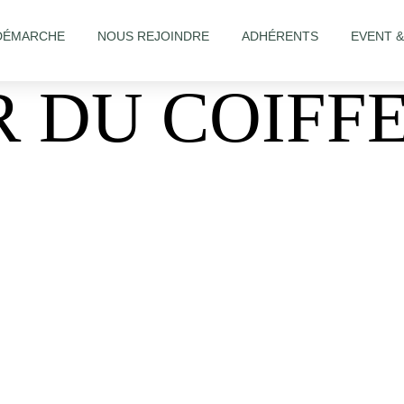
DÉMARCHE
NOUS REJOINDRE
ADHÉRENTS
EVENT 
R DU COIFF
348558982144075/