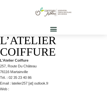
L’ATELIER
COIFFURE
L’Atelier Coiffure
257, Route Du Château
76116 Martainville
Tél. : 02 35 23 40 86
Email : latelier257 [at] outlook.fr
Web :
https://www.facebook.com/Latelier-coiffure-449660505058960/