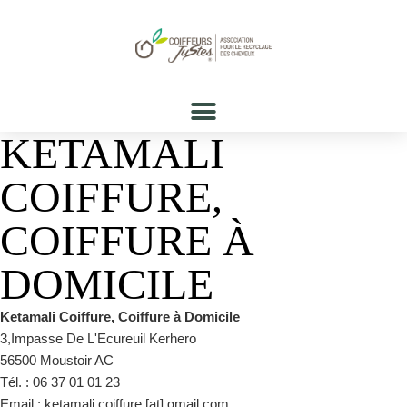
KETAMALI
COIFFURE,
COIFFURE À
DOMICILE
Ketamali Coiffure, Coiffure à Domicile
3,Impasse De L'Ecureuil Kerhero
56500 Moustoir AC
Tél. : 06 37 01 01 23
Email : ketamali.coiffure [at] gmail.com