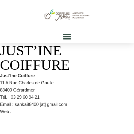
JUST’INE
COIFFURE
Just’Ine Coiffure
11 A Rue Charles de Gaulle
88400 Gérardmer
Tél. : 03 29 60 94 21
Email : sanka88400 [at] gmail.com
Web :
https://www.facebook.com/just.ine88400/