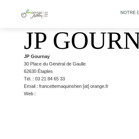
NOTRE 
JP GOUR
JP Gournay
30 Place du Général de Gaulle
62630 Étaples
Tél. : 03 21 84 65 33
Email : francettemaquinshen [at] orange.fr
Web :
https://gominacoiffure.wixsite.com/jpgournay