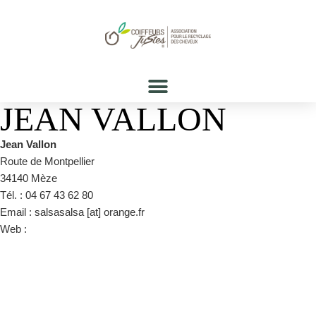
JEAN VALLON
Jean Vallon
Route de Montpellier
34140 Mèze
Tél. : 04 67 43 62 80
Email : salsasalsa [at] orange.fr
Web :
https://www.facebook.com/pages/category/Beauty-
Salon/Jean-Vallon-MEZE-116311131812711/