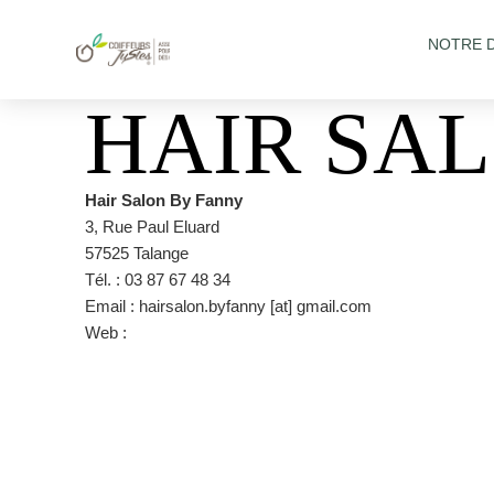
NOTRE 
HAIR SA
Hair Salon By Fanny
3, Rue Paul Eluard
57525 Talange
Tél. : 03 87 67 48 34
Email : hairsalon.byfanny [at] gmail.com
Web :
https://www.facebook.com/Hairsalon.byFanny/