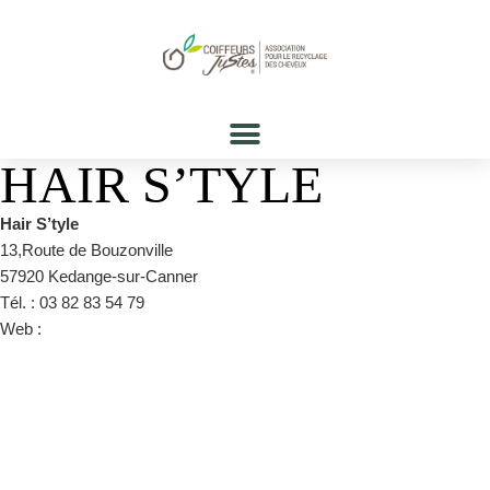
HAIR S’TYLE
Hair S’tyle
13,Route de Bouzonville
57920 Kedange-sur-Canner
Tél. : 03 82 83 54 79
Web :
https://www.facebook.com/hairstylecoiffureesthetique/