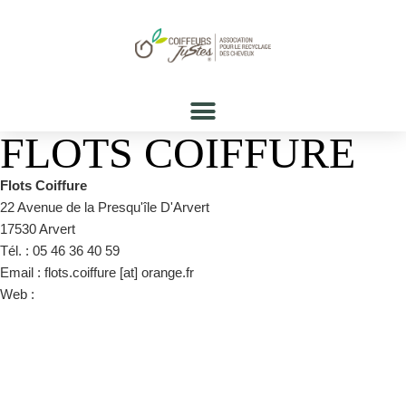
FLOTS COIFFURE
Flots Coiffure
22 Avenue de la Presqu'île D'Arvert
17530 Arvert
Tél. : 05 46 36 40 59
Email : flots.coiffure [at] orange.fr
Web :
https://www.facebook.com/pages/category/Hair-Salon/Flots-
coiffure-594739023875391/