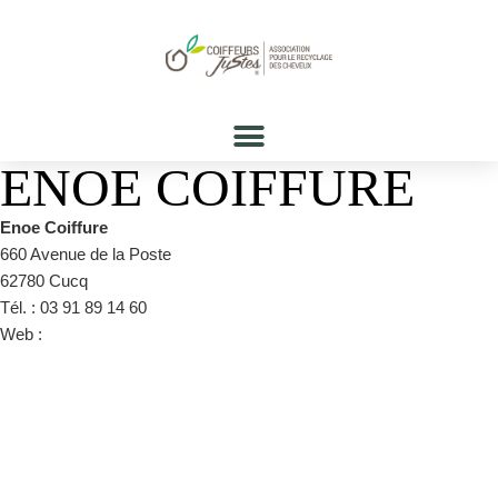
ENOE COIFFURE
Enoe Coiffure
660 Avenue de la Poste
62780 Cucq
Tél. : 03 91 89 14 60
Web :
https://www.facebook.com/pages/category/Health-
Beauty/Enoé-Coiffure-206960376733057/