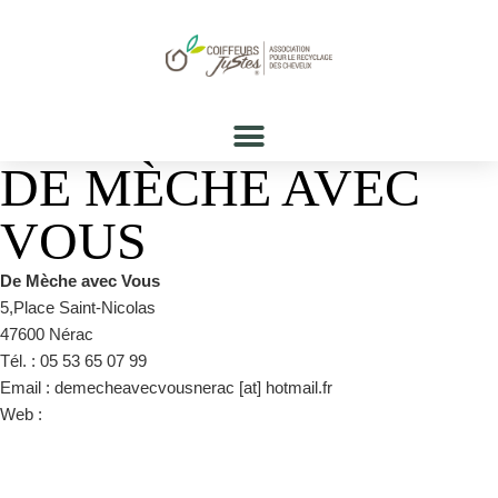
DE MÈCHE AVEC
VOUS
De Mèche avec Vous
5,Place Saint-Nicolas
47600 Nérac
Tél. : 05 53 65 07 99
Email : demecheavecvousnerac [at] hotmail.fr
Web :
https://www.facebook.com/pages/category/Hair-Salon/De-
meche-avec-vous-1859957910883104/