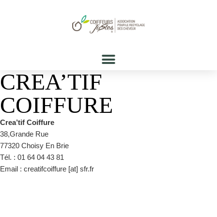
CREA’TIF
COIFFURE
Crea’tif Coiffure
38,Grande Rue
77320 Choisy En Brie
Tél. : 01 64 04 43 81
Email : creatifcoiffure [at] sfr.fr