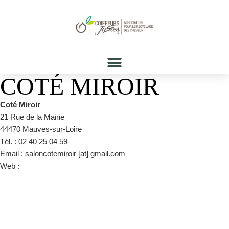
COTÉ MIROIR
Coté Miroir
21 Rue de la Mairie
44470 Mauves-sur-Loire
Tél. : 02 40 25 04 59
Email : saloncotemiroir [at] gmail.com
Web :
https://fr-fr.facebook.com/pg/saloncotemiroir/about/?
ref=page_internal