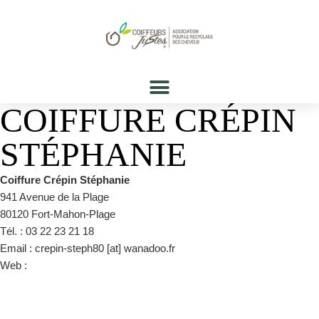
COIFFURE CRÉPIN
STÉPHANIE
Coiffure Crépin Stéphanie
941 Avenue de la Plage
80120 Fort-Mahon-Plage
Tél. : 03 22 23 21 18
Email : crepin-steph80 [at] wanadoo.fr
Web :
https://www.facebook.com/pages/category/Hair-
Salon/Coiffure-Stephanie-Crépin-1630718437015360/