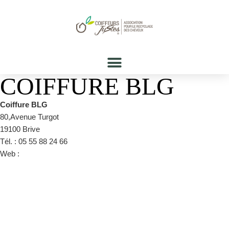
COIFFURE BLG
Coiffure BLG
80,Avenue Turgot
19100 Brive
Tél. : 05 55 88 24 66
Web :
https://www.facebook.com/pg/CoiffureBlg/about/?
ref=page_internal