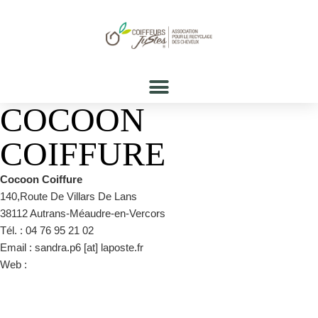
COCOON
COIFFURE
Cocoon Coiffure
140,Route De Villars De Lans
38112 Autrans-Méaudre-en-Vercors
Tél. : 04 76 95 21 02
Email : sandra.p6 [at] laposte.fr
Web :
https://autrans-meaudre.com/noesit/!/fiche/cocoon-coiffure-
132321/