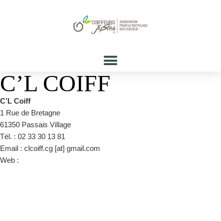
C’L COIFF
C’L Coiff
1 Rue de Bretagne
61350 Passais Village
Tél. : 02 33 30 13 81
Email : clcoiff.cg [at] gmail.com
Web :
https://www.facebook.com/pg/0312celine/about/