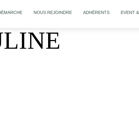
DÉMARCHE
NOUS REJOINDRE
ADHÉRENTS
EVENT 
ULINE
alon/Salon-de-coiffure-Chez-Pauline-631353536973408/