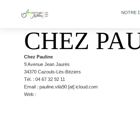
NOTRE 
CHEZ PA
Chez Pauline
9 Avenue Jean Jaurès
34370 Cazouls-Lès-Béziers
Tél. : 04 67 32 92 11
Email : pauline.vila90 [at] icloud.com
Web :
https://www.facebook.com/pages/category/Hair-S