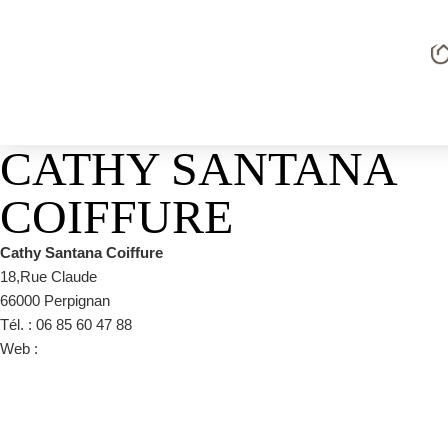
CATHY SANTANA
COIFFURE
Cathy Santana Coiffure
18,Rue Claude
66000 Perpignan
Tél. : 06 85 60 47 88
Web :
https://www.google.com/url?
sa=t&rct=j&q=&esrc=s&source=web&cd=&cad=rja&uact=8&ved
fr.facebook.com%2Fpages%2FCathy-Santana-Coiffure-
Mixte%2F152350661464413&usg=AOvVaw2_aNQtMzdxdjl90HLYV