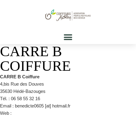
CARRE B
COIFFURE
CARRE B Coiffure
4,bis Rue des Douves
35630 Hédé-Bazouges
Tél. : 06 58 55 32 16
Email : benedicte0605 [at] hotmail.fr
Web :
https://www.facebook.com/pages/category/Hair-Salon/Carré-
B-coiffure-407106623088920/