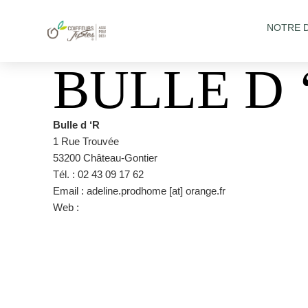
NOTRE 
BULLE D 
Bulle d ‘R
1 Rue Trouvée
53200 Château-Gontier
Tél. : 02 43 09 17 62
Email : adeline.prodhome [at] orange.fr
Web :
https://fr-fr.facebook.com/salonadelinebulledr/