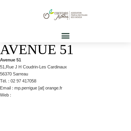
AVENUE 51
Avenue 51
51,Rue J H Coudrin-Les Cardinaux
56370 Sarreau
Tél. : 02 97 417058
Email : mp.perrigue [at] orange.fr
Web :
www.avenue51.fr