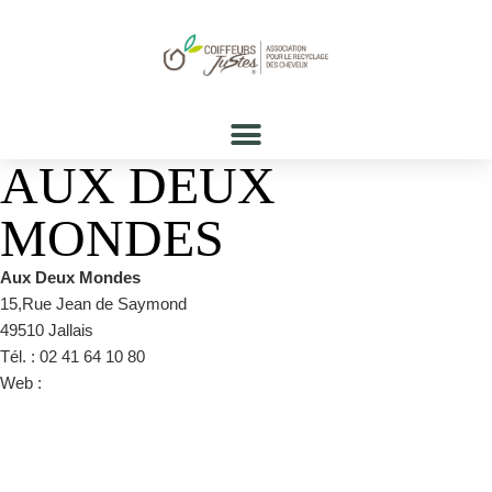
AUX DEUX
MONDES
Aux Deux Mondes
15,Rue Jean de Saymond
49510 Jallais
Tél. : 02 41 64 10 80
Web :
https://www.facebook.com/pages/category/Hair-Salon/Aux-
deux-mondes-182086468823972/