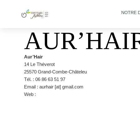
NOTRE 
AUR’HAI
Aur’Hair
14 Le Théverot
25570 Grand-Combe-Châteleu
Tél. : 06 86 63 51 97
Email : aurhair [at] gmail.com
Web :
https://www.facebook.com/AurHaircoiffureadomicile