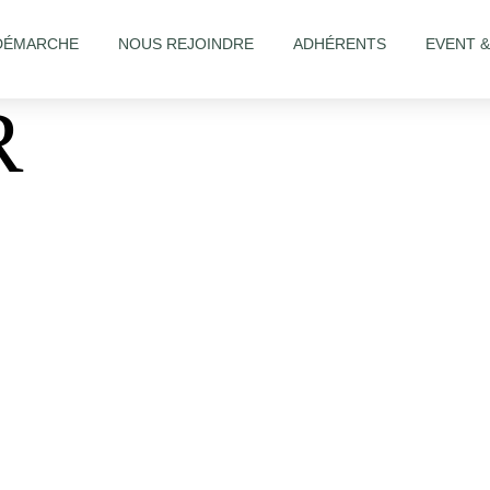
DÉMARCHE
NOUS REJOINDRE
ADHÉRENTS
EVENT 
R
etcolorationvegetal/