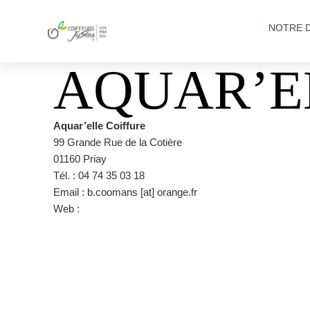
NOTRE 
AQUAR’E
Aquar’elle Coiffure
99 Grande Rue de la Cotière
01160 Priay
Tél. : 04 74 35 03 18
Email : b.coomans [at] orange.fr
Web :
https://fr-fr.facebook.com/pages/category/Hair-S