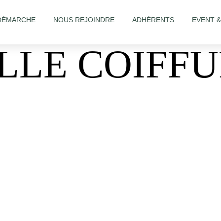
DÉMARCHE
NOUS REJOINDRE
ADHÉRENTS
EVENT 
LLE COIFF
alon/Aquarelle-Coiffure-845361902242760/